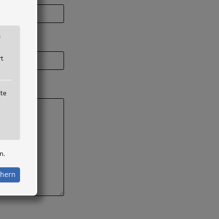
s
rt
lte
n.
chern