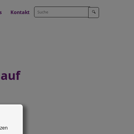
s
Kontakt
🔍
 auf
tzen