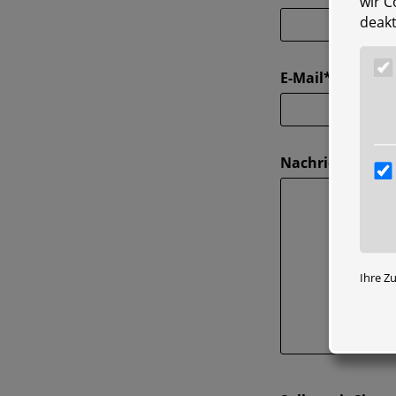
wir C
deakt
E-Mail*
Nachricht
Ihre Z